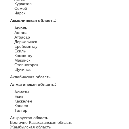
Курчатов
Семей
Чарск
Акмолинская область
:
Акколь
Астана
Атбасар
Державинск
Ерейментау
Есиль
Кокшетау
Макинск
Степногорск
Щучинск
Актюбинская область
Алматинская область
:
Алматы
Есик
Каскелен
Конаев
Талгар
Атырауская область
Восточно-Казахстанская область
Жамбылская область