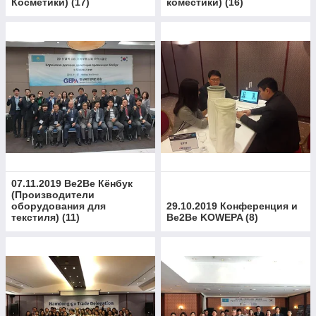
Косметики)
(
17
)
коместики)
(
16
)
07.11.2019 Be2Be Кёнбук
(Производители
оборудования для
29.10.2019 Конференция и
текстиля)
(
11
)
Be2Be KOWEPA
(
8
)