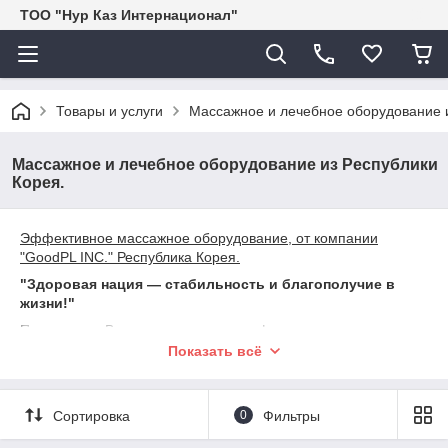
ТОО "Нур Каз Интернационал"
Товары и услуги
Массажное и лечебное оборудование и
Массажное и лечебное оборудование из Республики
Корея.
Эффективное массажное оборудование, от компании
"GoodPL INC." Республика Корея.
"Здоровая нация ― стабильность и благополучие в
жизни!"
Предлагаем Вашему вниманию профессиональное
массажное оборудование для облегчения работы
Показать всё
специалистами в сфере массажных услуг.
Аппарат вибрационный ТурбоСасо (Turbo Saso) GP-1, GP-
5, для профессионального массажа с 5 различными
Сортировка
0
Фильтры
насадками для эффективного и глубокого вибро-массажа.