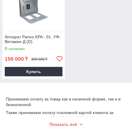
Аппарат Panos KPA - 01. УФ-
Витамин Д (D).
В наличии
150 000
₸
300 000 ₸
Купить
Принимаем оплату за товар как в наличной форме, так и в
безналичной.
Также принимаем оплату платежной картой клиента за
товары через систему SMART POS-TERMINAL
Показать всё
для этого необходимо перейти по
ссылке:
https://spos.kz/t/zb0t