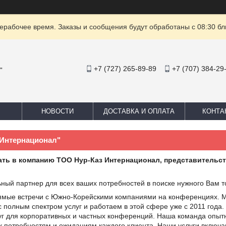
ерабочее время. Заказы и сообщения будут обработаны с 08:30 бл
+7 (727) 265-89-89
+7 (707) 384-29
"
НОВОСТИ
ДОСТАВКА И ОПЛАТА
КОНТА
 Интернационал"
ть в компанию ТОО Нур-Каз Интернационал,
представительст
ный партнер для всех ваших потребностей в поиске нужного Вам 
мые встречи с Южно-Корейскими компаниями на конференциях. 
 полным спектром услуг и работаем в этой сфере уже с 2011 года
уг для корпоративных и частных конференций. Наша команда опы
к потребностям и ожиданиям каждого клиента. Наши услуги включа