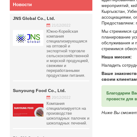
Новости
мероприятий, кей
Кыргызстан, Узбе
ассоциациями, о
JNS Global Co., Ltd.
Предоставляем: п
21/12/2022
Мы стремимся сд
Южно-Корейская
компания
планирование ус
специализирующаяся
обслуживания и 
на оптовой и
стремимся обесп
экспортной торговле
сельскохозяйственной
Наша миссия:
и морской продукцией,
Наладить сотруд
свежими и
переработанными
Ваше знакомств
продуктами питания.
своим клиентам
Sunyoung Food Co., Ltd.
Благодарим Вас
20/12/2022
провести для 
Компания
специализируется на
Ниже Вы сможет
производстве
шоколадных палочек и
шоколадных печений.