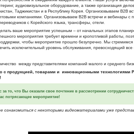
теринг, аудиовизуальное оборудование, а также
организация делов
кистан, Таджикистан и в Республику Корея.
Организовываем B2B
вс
птовыми компаниями.
Организовываем B2B
встречи
и вебинары с 
ереводчиков с Корейского языка, трансферы, отели.
елать ваше мероприятие успешным – от начальных этапов планир
пешного мероприятия требует времени и кропотливой работы, поэ
поддержки, чтобы мероприятие прошло безупречно. Мы стремимся 
ечить исключительный уровень обслуживания, превосходящий все
ничество между представителями компаний малого и среднего бизн
о с продукцией, товарами и инновационными технологиями Ре
!
 за то, что Вы оказали свое почтение в рассмотрении сотрудничес
вас потрясающее мероприятие!
е ознакомиться с некоторыми видеоматериалами уже представл