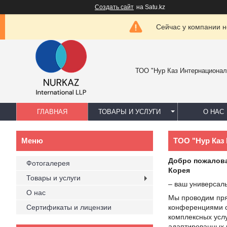
Создать сайт
на Satu.kz
Сейчас у компании н
ТОО "Нур Каз Интернационал
ГЛАВНАЯ
ТОВАРЫ И УСЛУГИ
О НАС
ТОО "Нур Каз
Добро пожалова
Фотогалерея
Корея
Товары и услуги
– ваш универсаль
О нас
Мы проводим пря
Сертификаты и лицензии
конференциями с
комплексных усл
адаптированных 