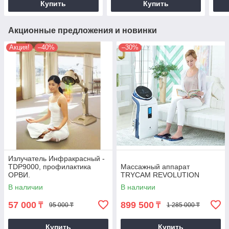
Купить
Купить
Акционные предложения и новинки
Акция!
–40%
–30%
Излучатель Инфракрасный -
TDP9000, профилактика
Массажный аппарат
ОРВИ.
TRYCAM REVOLUTION
В наличии
В наличии
57 000
899 500
₸
₸
95 000 ₸
1 285 000 ₸
Купить
Купить