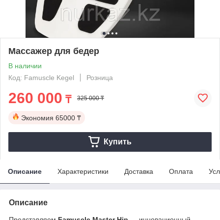
Массажер для бедер
В наличии
Код: Famuscle Kegel
Розница
260 000
₸
325 000 ₸
Экономия
65000 ₸
Купить
Описание
Характеристики
Доставка
Оплата
Усл
Описание
Представляем
Famuscle Master Hip
— инновационный