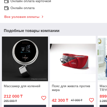
Онлайн оплата карточкой
Онлайн оплата
Все условия оплаты
Подобные товары компании
Массажер для коленей
Пояс для живота против
Мас
жира
TRY
212 000
899
₸
42 300
₸
47 000 ₸
265 000 ₸
1 285