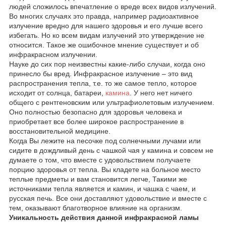
людей сложилось впечатление о вреде всех видов излучений.
Во многих случаях это правда, например радиоактивное
излучение вредно для нашего здоровья и его лучше всего
избегать. Но ко всем видам излучений это утверждение не
относится. Такое же ошибочное мнение существует и об
инфракрасном излучении.
Науке до сих пор неизвестны какие-либо случаи, когда оно
принесло бы вред. Инфракрасное излучение – это вид
распространения тепла, т.е. то же самое тепло, которое
исходит от солнца, батареи,
камина
. У него нет ничего
общего с рентгеновским или ультрафиолетовым излучением.
Оно полностью безопасно для здоровья человека и
приобретает все более широкое распространение в
восстановительной медицине.
Когда Вы лежите на песочке под солнечными лучами или
сидите в дождливый день с чашкой чая у камина и совсем не
думаете о том, что вместе с удовольствием получаете
порцию здоровья от тепла. Вы кладете на больное место
теплые предметы и вам становится легче, Такими же
источниками тепла является и камин, и чашка с чаем, и
русская печь. Все они доставляют удовольствие и вместе с
тем, оказывают благотворное влияние на организм.
Уникальность действия данной инфракрасной ламы