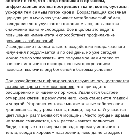
состоит в том, что когда проникая в организм,
инфракрасные волны прогревают ткани, кости, суставы,
ускоряя тем самым поток крови.
Возрастающая кровяная
циркуляция в мускулах усиливает метаболический обмен,
вследствие чего улучшается питание мышц, повышается
снабжение ткани кислородом.
Все в целом это ведет к
повышению иммунитета и способствует профилактике
различных заболеваний
.
Исследование положительного воздействия инфракрасного
излучения продолжается и по сей день, но уже сегодня
можно смело утверждать, что получаемое нами тепло от
внешних источников с инфракрасным прогреванием
помогает вылечить ряд болезней в бытовых условиях.
Под воздействием инфракрасного излучения осуществляется
активация крови в кожном покрове
, что приводит к
расширению и очищению пор кожи. Удаляются быстрее
отмершие клетки, в результате чего, кожа становится гладкой
и упругой. Устраняются также многие кожные заболевания:
крапивная сыпь, угревая сыпь, прыщи, перхоть. Улучшается
цвет лица и разглаживаются морщины. Часто рубцы и шрамы
не только смягчаются, но и рассасываются полностью.
Люди, которые по вечерам проводят время у источников
тепла, всегда в хорошем настроении, никогда не страдают