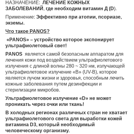
НАЗНАЧЕНИЕ:
ЛЕЧЕНИЕ КОЖНЫХ
ЗАБОЛЕВАНИЙ
,
где необходим витамин Д (D
).
Применение:
Эффективно при атопии, псориазе,
экземы.
Что такое
PANOS
?
«
PANOS
» – устройство которое экспонирует
ультрафиолетовый свет!
PANOS
является самой безопасным аппаратом для
лечения кожи под воздействием ультрафиолетового
излучения с длиной волны 280 ~ 320 нм, излучающей
ультрафиолетовое излучение «B» (UV-B), которое
является лучом жизни и здоровья, способным лечить
кожные заболевания путем дезинфекции и
стерилизации микробов.
Ультрафиолетовое излучение «D» не может
проникать через очки или ткань!
В холодных регионах различных стран не хватает
ультрафиолетового света
для выработки кожей
витамина D3, который необходимый
человеческому организму.